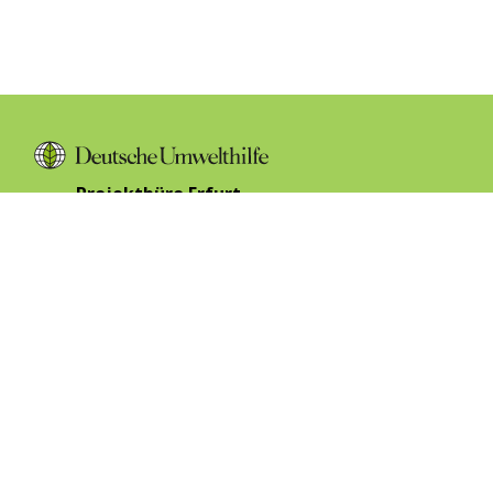
Projektbüro Erfurt
c/o KrämerLoft
Bahnhofstraße 16 /
Büßleber Gasse
99084 Erfurt
+49 361 302549-10
info@duh.de
www.duh.de